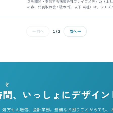
スを開発・提供する株式会社ブレイブメディカ（本社
の森、代表取締役：磯本 悟、以下 当社）は、シチズン・
1 / 2
← 前へ
次へ →
とき
時間
、いっしょにデザイン
、処方せん送信、会計業務。些細なお困りごとからでも、