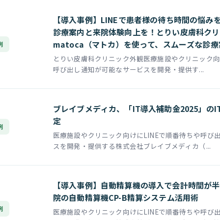
【導入事例】LINEで患者様の待ち時間の悩み
診療案内と来院体験向上を！とりい皮膚科クリ
matoca（マトカ）を使って、スムーズな診
例
とりい皮膚科クリニック外観医療施設やクリニック向け
呼び出し通知が可能なサービスを開発・提供す...
ブレイブメディカ、「IT導入補助金2025」の
定
例
医療施設やクリニック向けにLINEで順番待ちや呼び
スを開発・提供する株式会社ブレイブメディカ（...
【導入事例】自動精算機の導入で会計時間が半
院の自動精算機CP-B精算システム活用術
例
医療施設やクリニック向けにLINEで順番待ちや呼び