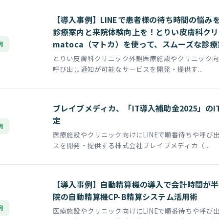
【導入事例】LINEで患者様の待ち時間の悩み
診療案内と来院体験向上を！とりい皮膚科クリ
matoca（マトカ）を使って、スムーズな診
例
とりい皮膚科クリニック外観医療施設やクリニック向け
呼び出し通知が可能なサービスを開発・提供す...
ブレイブメディカ、「IT導入補助金2025」の
定
例
医療施設やクリニック向けにLINEで順番待ちや呼び
スを開発・提供する株式会社ブレイブメディカ（...
【導入事例】自動精算機の導入で会計時間が半
院の自動精算機CP-B精算システム活用術
例
医療施設やクリニック向けにLINEで順番待ちや呼び