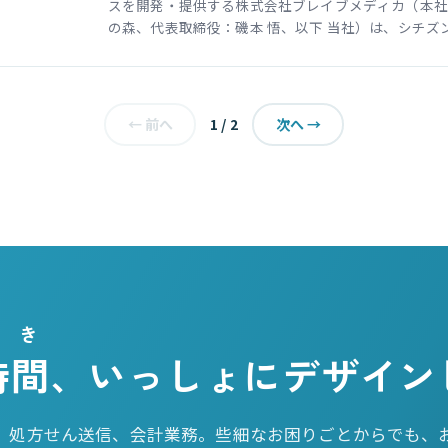
スを開発・提供する株式会社ブレイブメディカ（本社
の森、代表取締役：磯本 悟、以下 当社）は、シチズン・
1 / 2
← 前へ
次へ →
とき
時間
、いっしょにデザイン
、処方せん送信、会計業務。些細なお困りごとからでも、